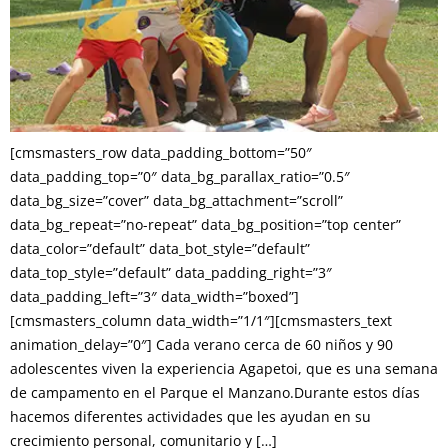
[cmsmasters_row data_padding_bottom=”50″
data_padding_top=”0″ data_bg_parallax_ratio=”0.5″
data_bg_size=”cover” data_bg_attachment=”scroll”
data_bg_repeat=”no-repeat” data_bg_position=”top center”
data_color=”default” data_bot_style=”default”
data_top_style=”default” data_padding_right=”3″
data_padding_left=”3″ data_width=”boxed”]
[cmsmasters_column data_width=”1/1″][cmsmasters_text
animation_delay=”0″] Cada verano cerca de 60 niños y 90
adolescentes viven la experiencia Agapetoi, que es una semana
de campamento en el Parque el Manzano.Durante estos días
hacemos diferentes actividades que les ayudan en su
crecimiento personal, comunitario y […]